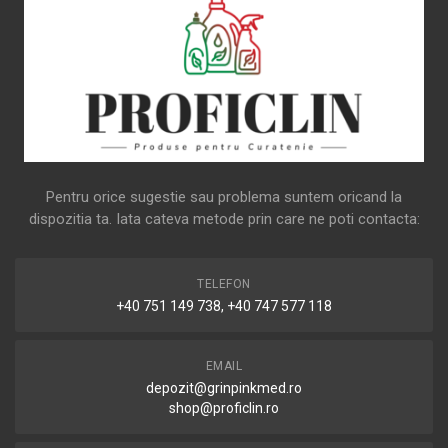
Pentru orice sugestie sau problema suntem oricand la
dispozitia ta. Iata cateva metode prin care ne poti contacta:
TELEFON
+40 751 149 738, +40 747 577 118
EMAIL
depozit@grinpinkmed.ro
shop@proficlin.ro