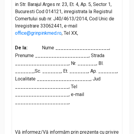
in Str. Barajul Arges nr. 23, Et. 4, Ap. 5, Sector 1,
Bucuresti Cod 014121, inregistrata la Registrul
Comertului sub nr. J40/4613/2014, Cod Unic de
Inregistrare 33062441, e-mail
office@grinpinkmed.ro
, Tel XX,
De la:
Nume ____________________,
Prenume ____________________, Strada
____________________, Nr. _______, Bl.
_______,Sc. _______, Et. _______, Ap. _______,
Localitate ____________________, Jud
____________________, Tel
____________________, e-mail
____________________,
Vă informez/Vă informăm prin prezenta cu privire