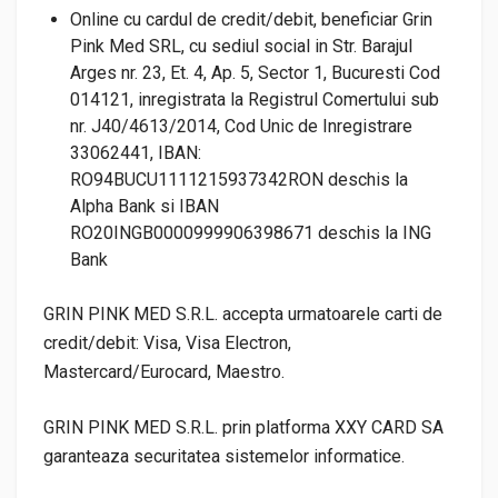
Online cu cardul de credit/debit, beneficiar Grin
Pink Med SRL, cu sediul social in Str. Barajul
Arges nr. 23, Et. 4, Ap. 5, Sector 1, Bucuresti Cod
014121, inregistrata la Registrul Comertului sub
nr. J40/4613/2014, Cod Unic de Inregistrare
33062441, IBAN:
RO94BUCU1111215937342RON deschis la
Alpha Bank si IBAN
RO20INGB0000999906398671 deschis la ING
Bank
GRIN PINK MED S.R.L. accepta urmatoarele carti de
credit/debit: Visa, Visa Electron,
Mastercard/Eurocard, Maestro.
GRIN PINK MED S.R.L. prin platforma XXY CARD SA
garanteaza securitatea sistemelor informatice.