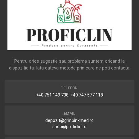
Pentru orice sugestie sau problema suntem oricand la
dispozitia ta. Iata cateva metode prin care ne poti contacta:
TELEFON
+40 751 149 738, +40 747 577 118
EMAIL
depozit@grinpinkmed.ro
shop@proficlin.ro