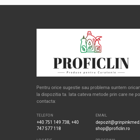
Pentru orice sugestie sau problema suntem orica
la dispozitia ta. Iata cateva metode prin care ne po
contacta:
TELEFON
EMAIL
+40 751 149 738, +40
depozit@grinpinkmed.
747 577 118
shop@proficlin.ro