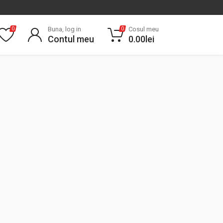
Buna, log in
Cosul meu
0
0
Contul meu
0.00
lei