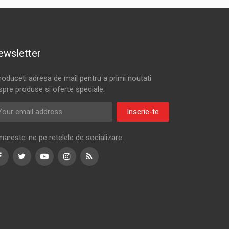
ewsletter
troduceti adresa de mail pentru a primi noutati
spre produse si oferte speciale.
Inscrie-te
mareste-ne pe retelele de socializare.
Facebook
Twitter
Youtube
Instagram
RSS