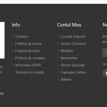
Info
Contul Meu
N
Contact
Locatie Depozit
In
de
Politica de livrare
Istoric Comenzi
Politică de retur
Wishlist
Politica de cookies
Newsletter
Ur
Informare GDPR
Oferte Speciale
nd
ti
Termeni si conditii
Cupoane Cadou
Afiliere
ro