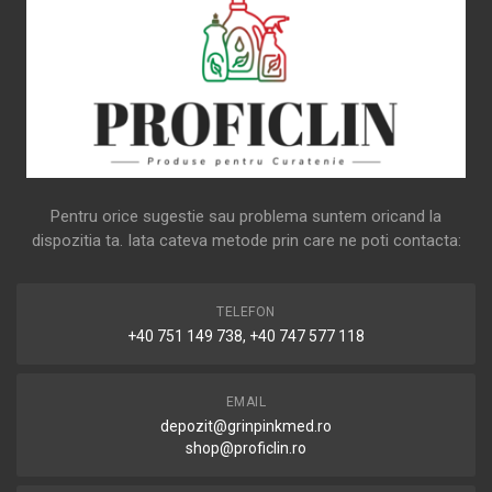
Pentru orice sugestie sau problema suntem oricand la
dispozitia ta. Iata cateva metode prin care ne poti contacta:
TELEFON
+40 751 149 738, +40 747 577 118
EMAIL
depozit@grinpinkmed.ro
shop@proficlin.ro