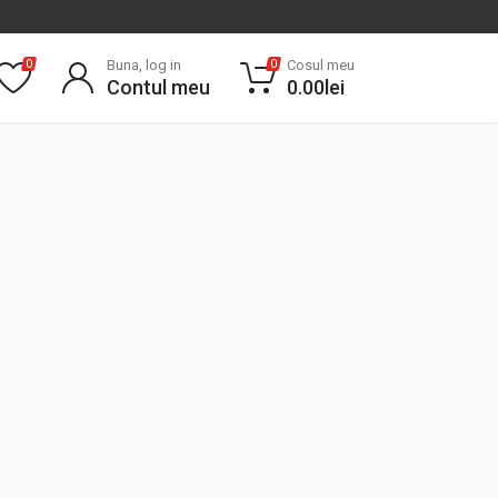
Buna, log in
Cosul meu
0
0
Contul meu
0.00
lei