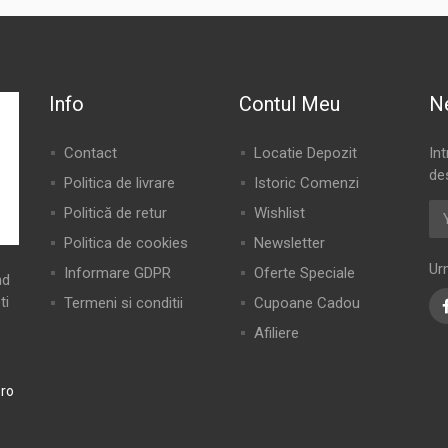
Info
Contul Meu
N
Contact
Locatie Depozit
In
de
Politica de livrare
Istoric Comenzi
Politică de retur
Wishlist
Politica de cookies
Newsletter
Ur
Informare GDPR
Oferte Speciale
nd
ti
Termeni si conditii
Cupoane Cadou
Afiliere
ro