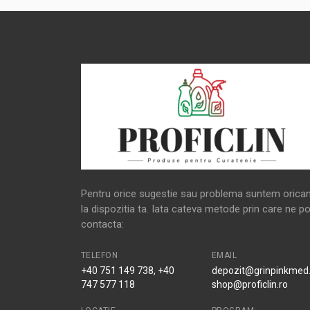
Pentru orice sugestie sau problema suntem orica
la dispozitia ta. Iata cateva metode prin care ne po
contacta:
TELEFON
EMAIL
+40 751 149 738, +40
depozit@grinpinkmed.
747 577 118
shop@proficlin.ro