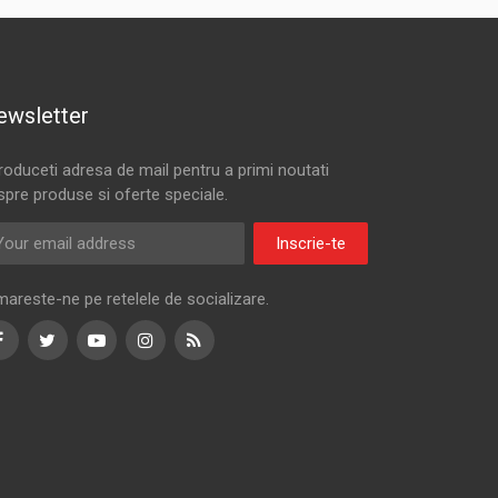
ewsletter
troduceti adresa de mail pentru a primi noutati
spre produse si oferte speciale.
Inscrie-te
mareste-ne pe retelele de socializare.
Facebook
Twitter
Youtube
Instagram
RSS