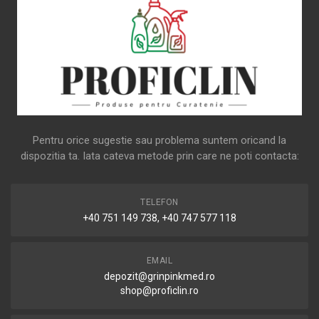
Pentru orice sugestie sau problema suntem oricand la
dispozitia ta. Iata cateva metode prin care ne poti contacta:
TELEFON
+40 751 149 738, +40 747 577 118
EMAIL
depozit@grinpinkmed.ro
shop@proficlin.ro