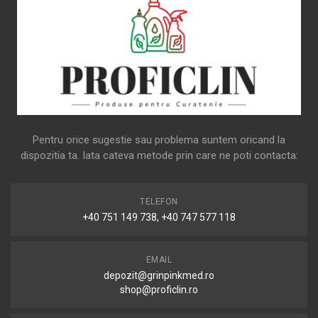
Pentru orice sugestie sau problema suntem oricand la
dispozitia ta. Iata cateva metode prin care ne poti contacta:
TELEFON
+40 751 149 738, +40 747 577 118
EMAIL
depozit@grinpinkmed.ro
shop@proficlin.ro