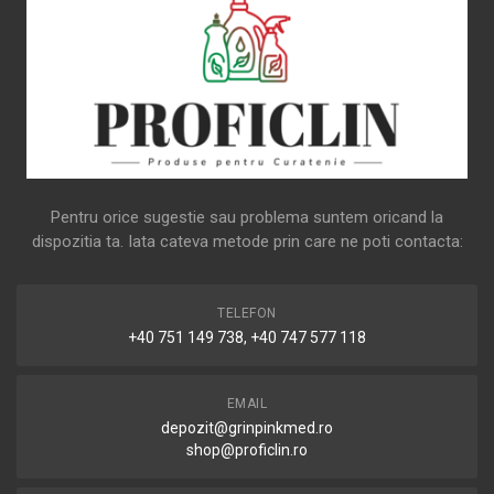
Pentru orice sugestie sau problema suntem oricand la
dispozitia ta. Iata cateva metode prin care ne poti contacta:
TELEFON
+40 751 149 738, +40 747 577 118
EMAIL
depozit@grinpinkmed.ro
shop@proficlin.ro