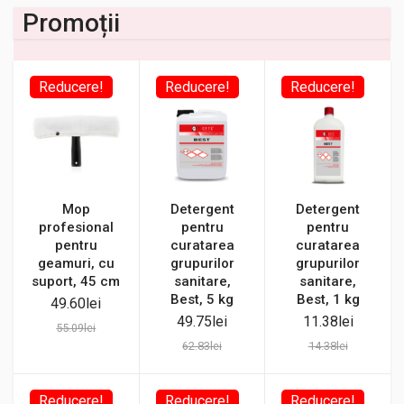
Promoții
Reducere!
Reducere!
Reducere!
Mop
Detergent
Detergent
profesional
pentru
pentru
pentru
curatarea
curatarea
geamuri, cu
grupurilor
grupurilor
suport, 45 cm
sanitare,
sanitare,
Best, 5 kg
Best, 1 kg
49.60
lei
49.75
lei
11.38
lei
55.09
lei
62.83
lei
14.38
lei
Reducere!
Reducere!
Reducere!