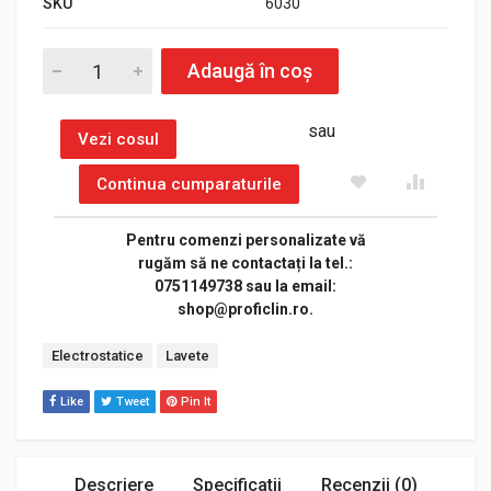
SKU
6030
6030 quantity
Adaugă în coș
sau
Vezi cosul
Continua cumparaturile
Pentru comenzi personalizate vă
rugăm să ne contactați la tel.:
0751149738 sau la email:
shop@proficlin.ro.
Tags:
Electrostatice
Lavete
Like
Tweet
Pin It
Descriere
Specificatii
Recenzii (0)