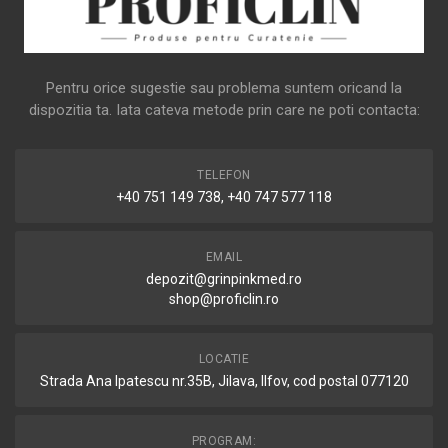
Pentru orice sugestie sau problema suntem oricand la
dispozitia ta. Iata cateva metode prin care ne poti contacta:
TELEFON
+40 751 149 738, +40 747 577 118
EMAIL
depozit@grinpinkmed.ro
shop@proficlin.ro
LOCATIE
Strada Ana Ipatescu nr.35B, Jilava, Ilfov, cod postal 077120
PROGRAM: