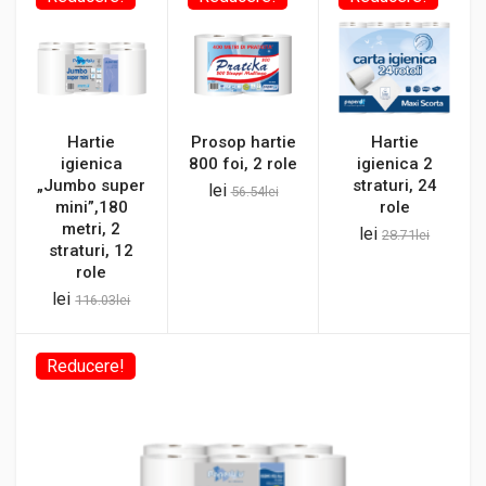
Hartie
Prosop hartie
Hartie
igienica
800 foi, 2 role
igienica 2
„Jumbo super
straturi, 24
lei
56.54
lei
mini”,180
role
metri, 2
lei
28.71
lei
straturi, 12
role
lei
116.03
lei
Reducere!