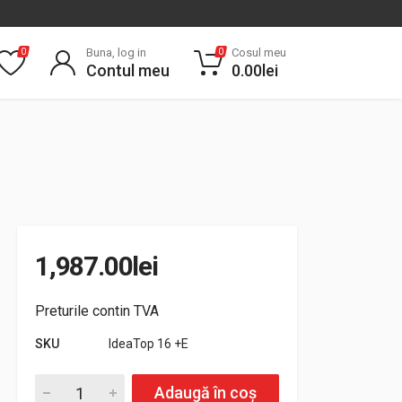
Buna, log in
Cosul meu
0
0
Contul meu
0.00
lei
1,987.00
lei
Preturile contin TVA
SKU
IdeaTop 16 +E
IdeaTop 16 +E quantity
Adaugă în coș