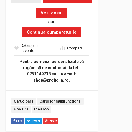
Vezi cosul
sau
Continua cumparaturile
Adauga la
Compara
favorite
Pentru comenzi personalizate vă
rugăm să ne contactați la tel.:
0751149738 sau la email:
shop@proficlin.ro.
Tags:
Carucioare
Carucior multifunctional
HoReCa
IdeaTop
Like
Tweet
Pin It