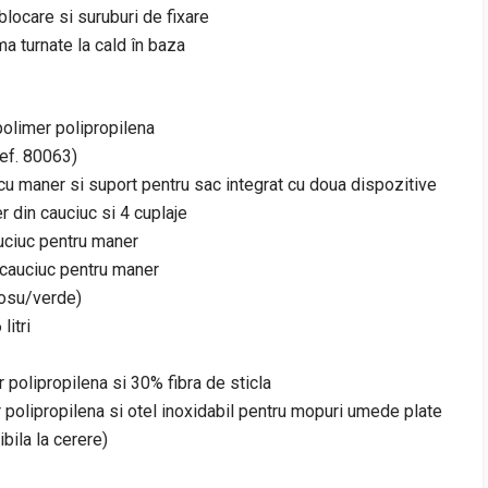
blocare si suruburi de fixare
ma turnate la cald în baza
olimer polipropilena
Ref. 80063)
l cu maner si suport pentru sac integrat cu doua dispozitive
r din cauciuc si 4 cuplaje
auciuc pentru maner
e cauciuc pentru maner
/rosu/verde)
litri
 polipropilena si 30% fibra de sticla
r polipropilena si otel inoxidabil pentru mopuri umede plate
bila la cerere)