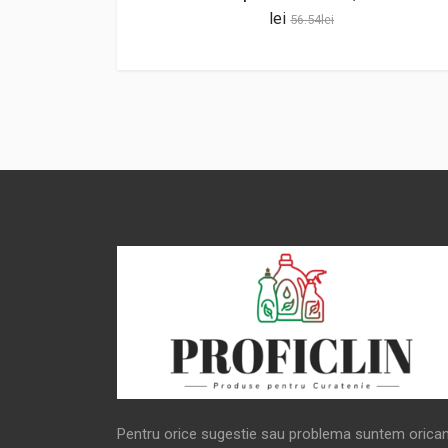
lei
56.54
lei
Pentru orice sugestie sau problema suntem orica