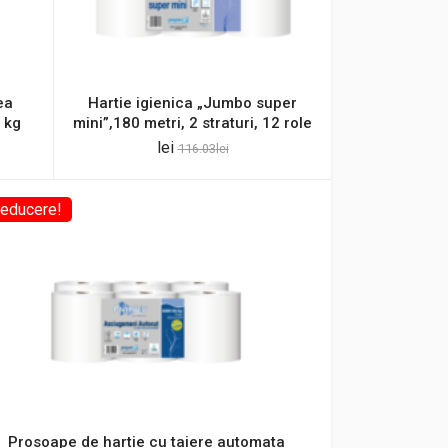
ea
Hartie igienica „Jumbo super
1 kg
mini”,180 metri, 2 straturi, 12 role
lei
116.03
lei
educere!
Prosoape de hartie cu taiere automata