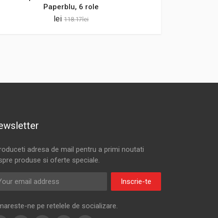
Paperblu, 6 role
lei
118.17
lei
ewsletter
troduceti adresa de mail pentru a primi noutati
spre produse si oferte speciale.
Inscrie-te
mareste-ne pe retelele de socializare.