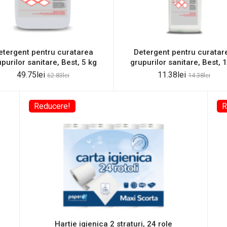
etergent pentru curatarea
Detergent pentru curatar
purilor sanitare, Best, 5 kg
grupurilor sanitare, Best, 
49.75
lei
11.38
lei
62.83
lei
14.38
lei
Reducere!
R
Hartie igienica 2 straturi, 24 role