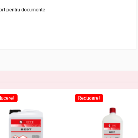
port pentru documente
ucere!
Reducere!