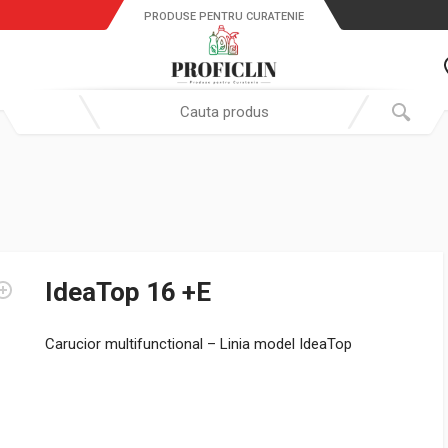
PRODUSE PENTRU CURATENIE
Search in:
IdeaTop 16 +E
Carucior multifunctional – Linia model IdeaTop