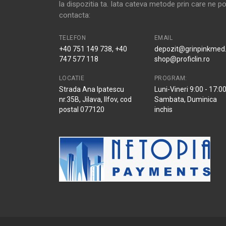
la dispozitia ta. Iata cateva metode prin care ne po
contacta:
TELEFON
EMAIL
+40 751 149 738, +40
depozit@grinpinkmed.
747 577 118
shop@proficlin.ro
LOCATIE
PROGRAM:
Strada Ana Ipatescu
Luni-Vineri 9:00 - 17:0
nr.35B, Jilava, Ilfov, cod
Sambata, Duminica
postal 077120
inchis