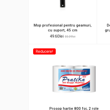
Mop profesional pentru geamuri,
D
cu suport, 45 cm
gru
49.60
lei
55.09
lei
Reducere!
Prosop hartie 800 foi, 2 role