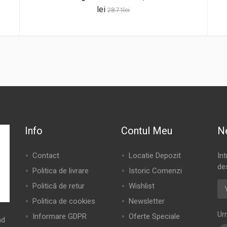
lei
28.71
lei
Info
Contul Meu
N
Contact
Locatie Depozit
In
de
Politica de livrare
Istoric Comenzi
Politică de retur
Wishlist
Politica de cookies
Newsletter
Ur
Informare GDPR
Oferte Speciale
nd