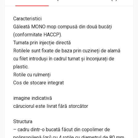
Caracteristici
Găleată MONO mop compusă din două bucăți
(conformitate HACCP).
Turnata prin injecție directă
Rotilele sunt fixate de baza prin cuzineți de alamă
cu filet introduși în cadrul turnat și înconjurați de
plastic.
Rotile cu rulmenți
Cos de stocare integrat
imagine indicativă
căruciorul este livrat fără storcător
Structura
– cadru dintr-o bucată făcut din copolimer de
polipropilenă (gri) cu 4 rotile cu diametrul de 80 mm