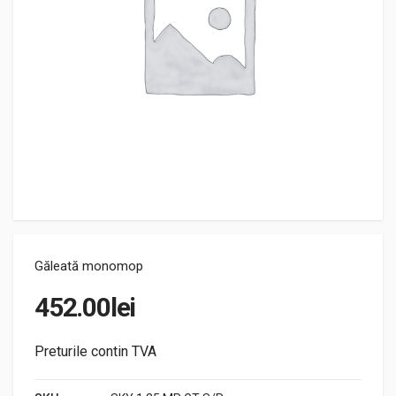
Găleată monomop
452.00
lei
Preturile contin TVA