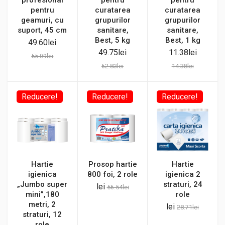
pentru
curatarea
curatarea
geamuri, cu
grupurilor
grupurilor
suport, 45 cm
sanitare,
sanitare,
Best, 5 kg
Best, 1 kg
49.60
lei
49.75
lei
11.38
lei
55.09
lei
62.83
lei
14.38
lei
Reducere!
Reducere!
Reducere!
Hartie
Prosop hartie
Hartie
igienica
800 foi, 2 role
igienica 2
„Jumbo super
straturi, 24
lei
56.54
lei
mini”,180
role
metri, 2
lei
28.71
lei
straturi, 12
role