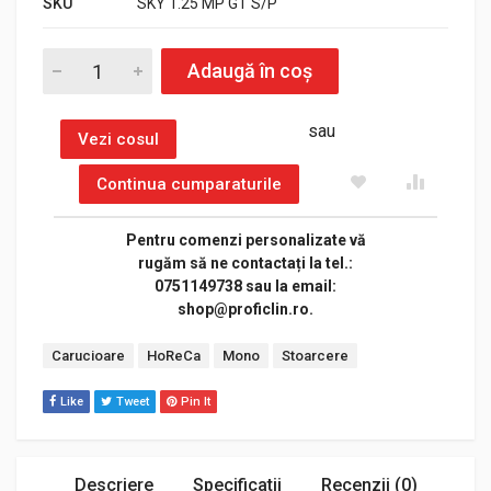
SKU
SKY 1.25 MP GT S/P
SKY 1.25 MP GT S/P quantity
Adaugă în coș
sau
Vezi cosul
Continua cumparaturile
Pentru comenzi personalizate vă
rugăm să ne contactați la tel.:
0751149738 sau la email:
shop@proficlin.ro.
Tags:
Carucioare
HoReCa
Mono
Stoarcere
Like
Tweet
Pin It
Descriere
Specificatii
Recenzii (0)