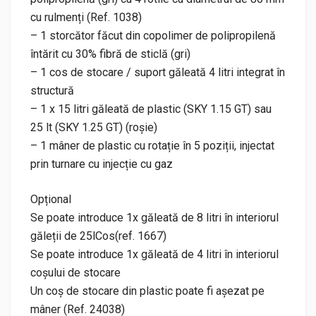
cu rulmenți (Ref. 1038)
– 1 storcător făcut din copolimer de polipropilenă
întărit cu 30% fibră de sticlă (gri)
– 1 cos de stocare / suport găleată 4 litri integrat în
structură
– 1 x 15 litri găleată de plastic (SKY 1.15 GT) sau
25 lt (SKY 1.25 GT) (roșie)
– 1 mâner de plastic cu rotație în 5 poziții, injectat
prin turnare cu injecție cu gaz
Opțional
Se poate introduce 1x găleată de 8 litri în interiorul
găleții de 25lCos(ref. 1667)
Se poate introduce 1x găleată de 4 litri în interiorul
coșului de stocare
Un coș de stocare din plastic poate fi așezat pe
mâner (Ref. 24038)