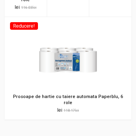
lei
116.03
lei
Reducere!
Prosoape de hartie cu taiere automata Paperblu, 6
role
lei
118.17
lei