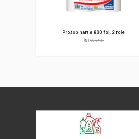
Prosop hartie 800 foi, 2 role
lei
56.54
lei