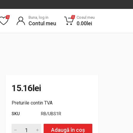
Buna, log in
Cosul meu
0
0
Contul meu
0.00
lei
15.16
lei
Preturile contin TVA
SKU
RB/UBS1R
Cartus reincarcabil pentru dozator de sapun lichid, gol quantity
Adaugă în coș