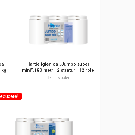
ea
Hartie igienica „Jumbo super
1 kg
mini”,180 metri, 2 straturi, 12 role
lei
116.03
lei
educere!