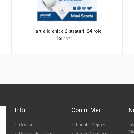
Hartie igienica 2 straturi, 24 role
lei
28.71
lei
Info
Contul Meu
N
Contact
Locatie Depozit
In
de
Politica de livrare
Istoric Comenzi