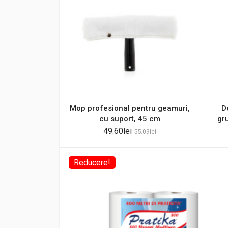
Mop profesional pentru geamuri,
D
cu suport, 45 cm
gru
49.60
lei
55.09
lei
Reducere!