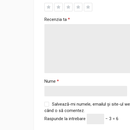
1
2
3
4
5
Recenzia ta
*
Nume
*
Salvează-mi numele, emailul și site-ul we
când o să comentez.
Raspunde la intrebare
− 3 = 6