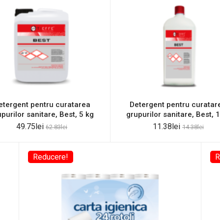
etergent pentru curatarea
Detergent pentru curatar
purilor sanitare, Best, 5 kg
grupurilor sanitare, Best, 
49.75
lei
11.38
lei
62.83
lei
14.38
lei
Reducere!
R