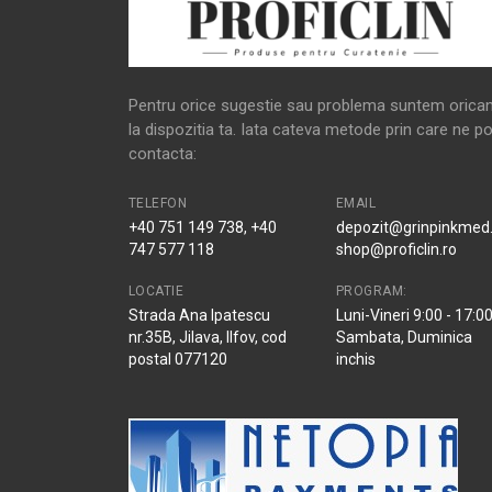
Pentru orice sugestie sau problema suntem orica
la dispozitia ta. Iata cateva metode prin care ne po
contacta:
TELEFON
EMAIL
+40 751 149 738, +40
depozit@grinpinkmed.
747 577 118
shop@proficlin.ro
LOCATIE
PROGRAM:
Strada Ana Ipatescu
Luni-Vineri 9:00 - 17:0
nr.35B, Jilava, Ilfov, cod
Sambata, Duminica
postal 077120
inchis