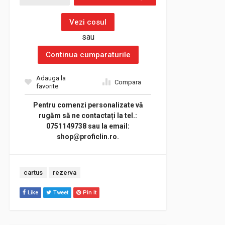
Vezi cosul
sau
Continua cumparaturile
Adauga la
Compara
favorite
Pentru comenzi personalizate vă
rugăm să ne contactați la tel.:
0751149738 sau la email:
shop@proficlin.ro.
Tags:
cartus
rezerva
Like
Tweet
Pin It