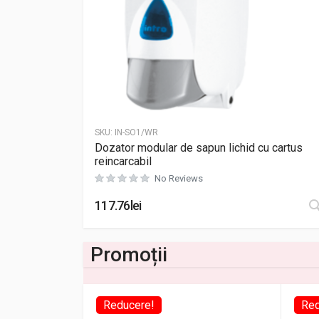
SKU:
IN-SO1/WR
Dozator modular de sapun lichid cu cartus
reincarcabil
No Reviews
117.76
lei
Promoții
Reducere!
Red