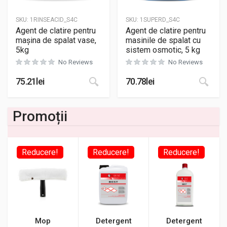
SKU:
1RINSEACID_S4C
SKU:
1SUPERD_S4C
Agent de clatire pentru
Agent de clatire pentru
mașina de spalat vase,
masinile de spalat cu
5kg
sistem osmotic, 5 kg
No Reviews
No Reviews
75.21
lei
70.78
lei
Promoții
Reducere!
Reducere!
Reducere!
Mop
Detergent
Detergent