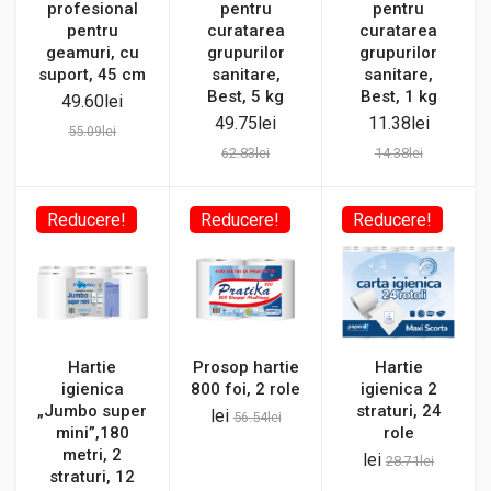
profesional
pentru
pentru
pentru
curatarea
curatarea
geamuri, cu
grupurilor
grupurilor
suport, 45 cm
sanitare,
sanitare,
Best, 5 kg
Best, 1 kg
49.60
lei
49.75
lei
11.38
lei
55.09
lei
62.83
lei
14.38
lei
Reducere!
Reducere!
Reducere!
Hartie
Prosop hartie
Hartie
igienica
800 foi, 2 role
igienica 2
„Jumbo super
straturi, 24
lei
56.54
lei
mini”,180
role
metri, 2
lei
28.71
lei
straturi, 12