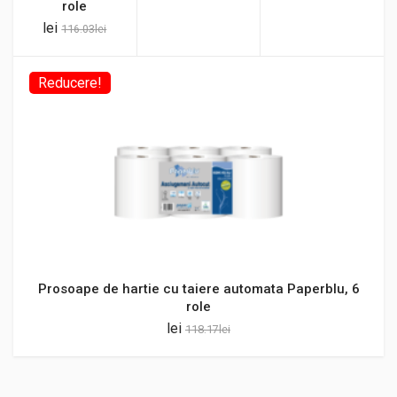
role
lei
116.03
lei
Reducere!
Prosoape de hartie cu taiere automata Paperblu, 6
role
lei
118.17
lei