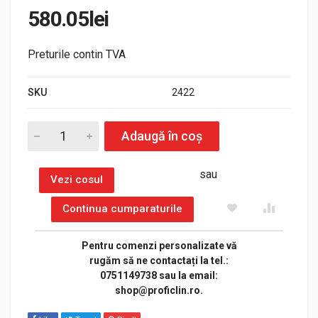
580.05
lei
Preturile contin TVA
SKU
2422
Pompa clatire pentru masini de spalat vase, Seko quantity
Adaugă în coș
sau
Vezi cosul
Continua cumparaturile
Pentru comenzi personalizate vă
rugăm să ne contactați la tel.:
0751149738 sau la email:
shop@proficlin.ro.