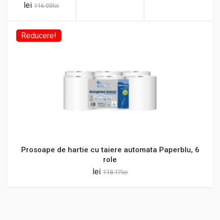
lei
116.03
lei
Reducere!
Prosoape de hartie cu taiere automata Paperblu, 6
role
lei
118.17
lei