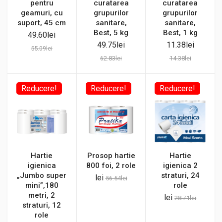
pentru
curatarea
curatarea
geamuri, cu
grupurilor
grupurilor
suport, 45 cm
sanitare,
sanitare,
Best, 5 kg
Best, 1 kg
49.60
lei
49.75
lei
11.38
lei
55.09
lei
62.83
lei
14.38
lei
Reducere!
Reducere!
Reducere!
Hartie
Prosop hartie
Hartie
igienica
800 foi, 2 role
igienica 2
„Jumbo super
straturi, 24
lei
56.54
lei
mini”,180
role
metri, 2
lei
28.71
lei
straturi, 12
role