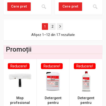
Cere pret
Cere pret
1
2
Next
Afișez 1–12 din 17 rezultate
Promoții
Reducere!
Reducere!
Reducere!
Mop
Detergent
Detergent
profesional
pentru
pentru