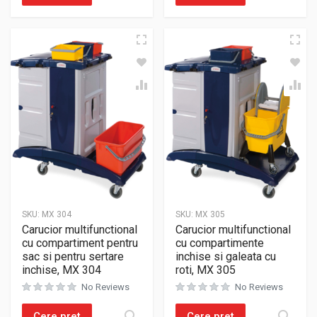
SKU:
MX 304
SKU:
MX 305
Carucior multifunctional
Carucior multifunctional
cu compartiment pentru
cu compartimente
sac si pentru sertare
inchise si galeata cu
inchise, MX 304
roti, MX 305
No Reviews
No Reviews
Cere pret
Cere pret