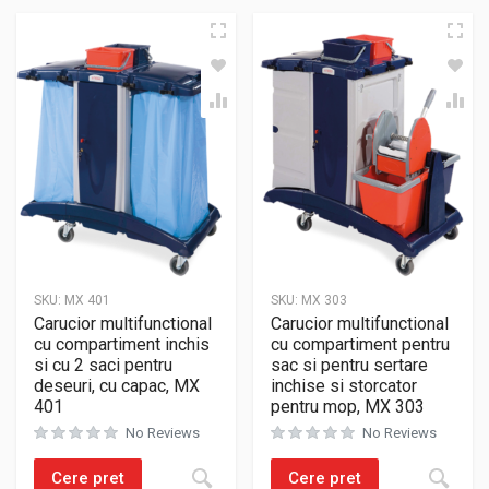
SKU:
MX 401
SKU:
MX 303
Carucior multifunctional
Carucior multifunctional
cu compartiment inchis
cu compartiment pentru
si cu 2 saci pentru
sac si pentru sertare
deseuri, cu capac, MX
inchise si storcator
401
pentru mop, MX 303
No Reviews
No Reviews
Cere pret
Cere pret