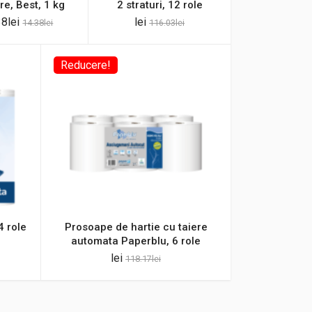
re, Best, 1 kg
2 straturi, 12 role
38
lei
lei
14.38
lei
116.03
lei
Reducere!
4 role
Prosoape de hartie cu taiere
automata Paperblu, 6 role
lei
118.17
lei