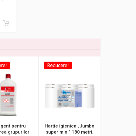
re!
Reducere!
rgent pentru
Hartie igienica „Jumbo
rea grupurilor
super mini”,180 metri,