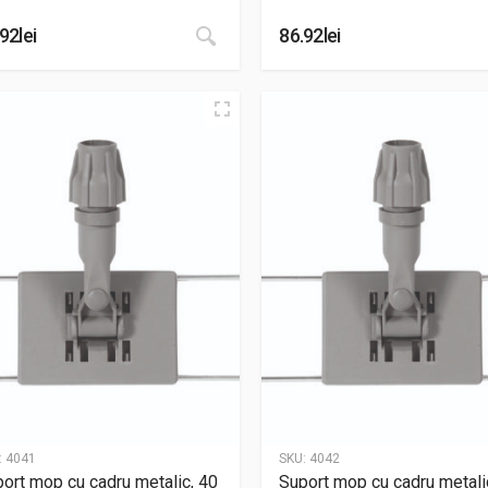
.92
lei
86.92
lei
:
4041
SKU:
4042
ort mop cu cadru metalic, 40
Suport mop cu cadru metali