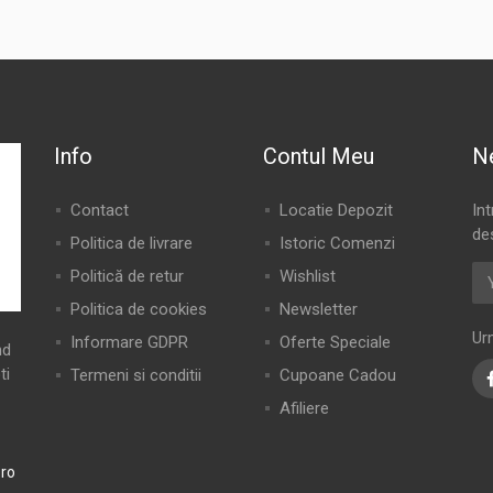
Info
Contul Meu
N
Contact
Locatie Depozit
In
de
Politica de livrare
Istoric Comenzi
Politică de retur
Wishlist
Politica de cookies
Newsletter
Ur
Informare GDPR
Oferte Speciale
nd
ti
Termeni si conditii
Cupoane Cadou
Afiliere
ro