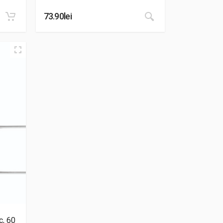
73.90
lei
c, 60