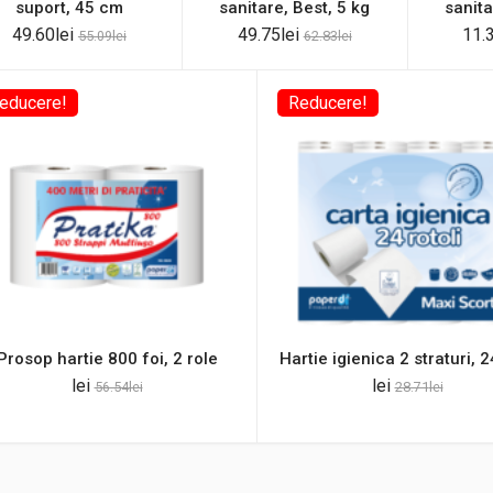
suport, 45 cm
sanitare, Best, 5 kg
sanita
49.60
lei
49.75
lei
11.
55.09
lei
62.83
lei
educere!
Reducere!
Prosop hartie 800 foi, 2 role
Hartie igienica 2 straturi, 2
lei
lei
56.54
lei
28.71
lei