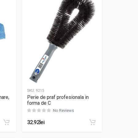
SKU:
9215
nare,
Perie de praf profesionala in
forma de C
No Reviews
32.92
lei