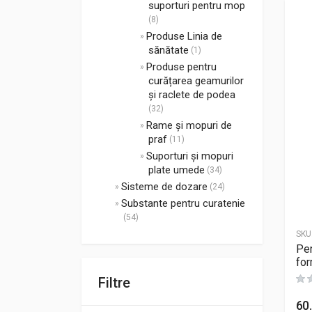
suporturi pentru mop
(8)
Produse Linia de
sănătate
(1)
Produse pentru
curățarea geamurilor
și raclete de podea
(32)
Rame și mopuri de
praf
(11)
Suporturi și mopuri
plate umede
(34)
Sisteme de dozare
(24)
Substante pentru curatenie
(54)
SKU
Per
for
Filtre
60