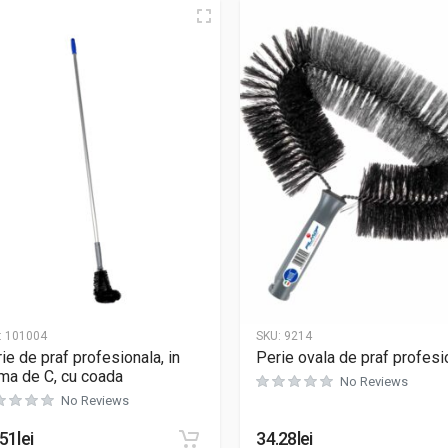
:
101004
SKU:
9214
ie de praf profesionala, in
Perie ovala de praf profesi
ma de C, cu coada
No Reviews
No Reviews
.51
lei
34.28
lei