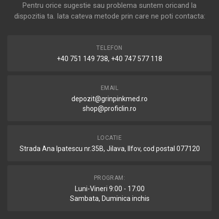
Pentru orice sugestie sau problema suntem oricand la
dispozitia ta. Iata cateva metode prin care ne poti contacta:
TELEFON
+40 751 149 738, +40 747 577 118
EMAIL
depozit@grinpinkmed.ro
shop@proficlin.ro
LOCATIE
Strada Ana Ipatescu nr.35B, Jilava, Ilfov, cod postal 077120
PROGRAM:
Luni-Vineri 9:00 - 17:00
Sambata, Duminica inchis