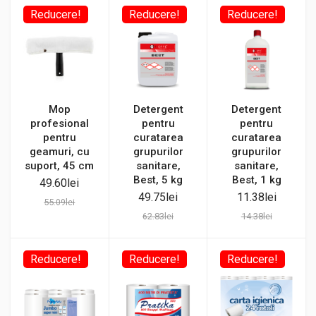
Reducere!
Reducere!
Reducere!
Mop
Detergent
Detergent
profesional
pentru
pentru
pentru
curatarea
curatarea
geamuri, cu
grupurilor
grupurilor
suport, 45 cm
sanitare,
sanitare,
Best, 5 kg
Best, 1 kg
49.60
lei
49.75
lei
11.38
lei
55.09
lei
62.83
lei
14.38
lei
Reducere!
Reducere!
Reducere!