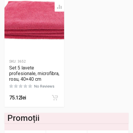
SKU:
3652
Set 5 lavete
profesionale, microfibra,
rosu, 40×40 cm
No Reviews
75.12
lei
Promoții