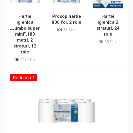
Hartie
Prosop hartie
Hartie
igienica
800 foi, 2 role
igienica 2
„Jumbo super
straturi, 24
lei
56.54
lei
mini”,180
role
metri, 2
lei
28.71
lei
straturi, 12
role
lei
116.03
lei
Reducere!