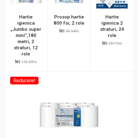
Hartie
Prosop hartie
Hartie
igienica
800 foi, 2 role
igienica 2
„Jumbo super
straturi, 24
lei
56.54
lei
mini”,180
role
metri, 2
lei
28.71
lei
straturi, 12
role
lei
116.03
lei
Reducere!