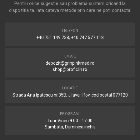
Pentru orice sugestie sau problema suntem oricand la
dispozitia ta. Iata cateva metode prin care ne poti contacta:
TELEFON
+40 751 149 738, +40 747 577 118
EMAIL
depozit@grinpinkmed.ro
shop@proficlin.ro
LOCATIE
Strada Ana Ipatescu nr.35B, Jilava, Ilfov, cod postal 077120
PROGRAM:
Luni-Vineri 9:00 - 17:00
Sambata, Duminica inchis