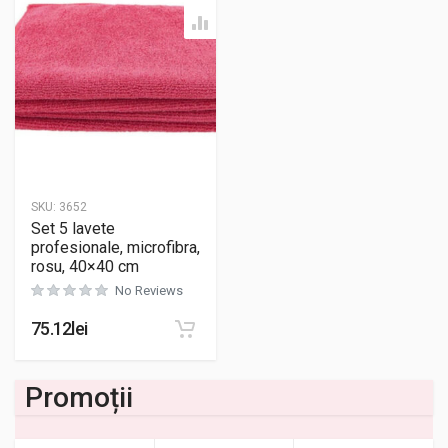
SKU:
3652
Set 5 lavete
profesionale, microfibra,
rosu, 40×40 cm
No Reviews
75.12
lei
Promoții