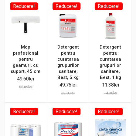
Reducere!
Reducere!
Reducere!
Mop
Detergent
Detergent
profesional
pentru
pentru
pentru
curatarea
curatarea
geamuri, cu
grupurilor
grupurilor
suport, 45 cm
sanitare,
sanitare,
Best, 5 kg
Best, 1 kg
49.60
lei
49.75
lei
11.38
lei
55.09
lei
62.83
lei
14.38
lei
Reducere!
Reducere!
Reducere!