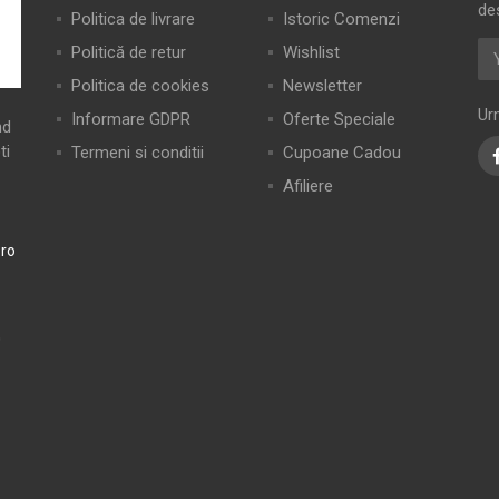
de
Politica de livrare
Istoric Comenzi
Politică de retur
Wishlist
Politica de cookies
Newsletter
Ur
Informare GDPR
Oferte Speciale
nd
ti
Termeni si conditii
Cupoane Cadou
Afiliere
ro
0