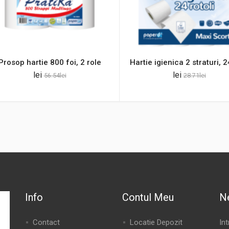
Prosop hartie 800 foi, 2 role
Hartie igienica 2 straturi, 2
lei
lei
56.54
lei
28.71
lei
Info
Contul Meu
N
Contact
Locatie Depozit
In