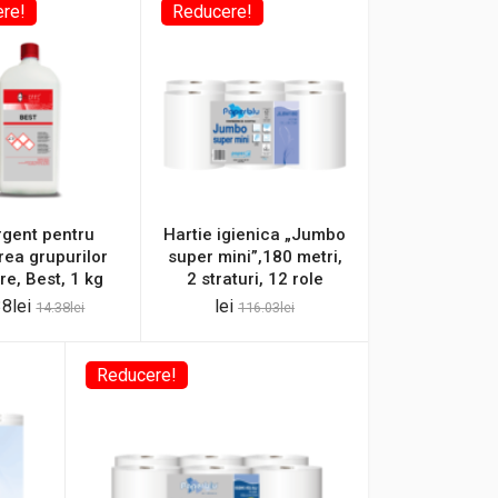
re!
Reducere!
rgent pentru
Hartie igienica „Jumbo
rea grupurilor
super mini”,180 metri,
re, Best, 1 kg
2 straturi, 12 role
38
lei
lei
14.38
lei
116.03
lei
Reducere!