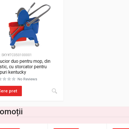
:
SKY#7C050100001
ucior duo pentru mop, din
stic, cu storcator pentru
uri kentucky
No Reviews
Cere pret
omoții