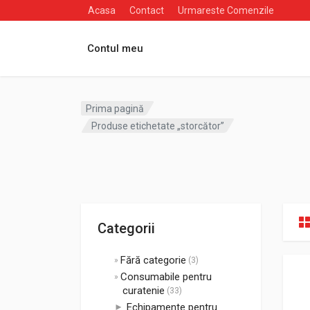
Acasa
Contact
Urmareste Comenzile
Contul meu
Prima pagină
Produse etichetate „storcător”
Categorii
Fără categorie
(3)
Consumabile pentru
curatenie
(33)
Echipamente pentru
►