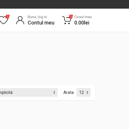
Buna, log in
Cosul meu
0
0
Contul meu
0.00
lei
Arata