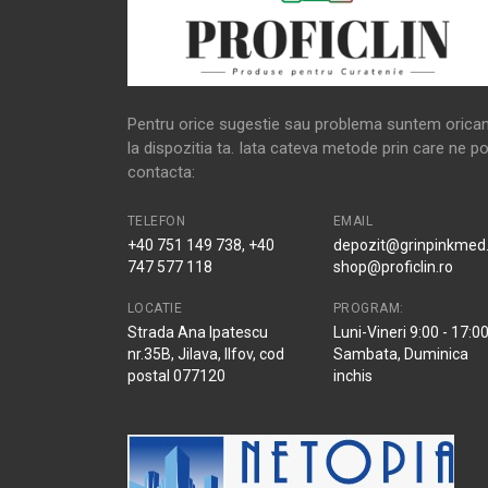
Pentru orice sugestie sau problema suntem orica
la dispozitia ta. Iata cateva metode prin care ne po
contacta:
TELEFON
EMAIL
+40 751 149 738, +40
depozit@grinpinkmed.
747 577 118
shop@proficlin.ro
LOCATIE
PROGRAM:
Strada Ana Ipatescu
Luni-Vineri 9:00 - 17:0
nr.35B, Jilava, Ilfov, cod
Sambata, Duminica
postal 077120
inchis