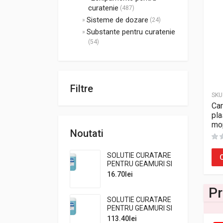
curatenie
(487)
Sisteme de dozare
(24)
Substante pentru curatenie
(54)
Filtre
SKU
Car
pla
mop
Noutati
SOLUTIE CURATARE
PENTRU GEAMURI SI
MULTISUPRAFETE
16.70
lei
UNI5 VETRI E
Pr
MULTIUSO, 750 ml
SOLUTIE CURATARE
PENTRU GEAMURI SI
MULTISUPRAFETE
113.40
lei