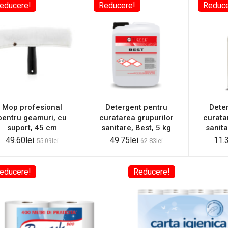
educere!
Reducere!
Reduce
Mop profesional
Detergent pentru
Dete
pentru geamuri, cu
curatarea grupurilor
curata
suport, 45 cm
sanitare, Best, 5 kg
sanita
49.60
lei
49.75
lei
11.
55.09
lei
62.83
lei
educere!
Reducere!