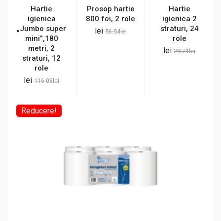
Hartie
Prosop hartie
Hartie
igienica
800 foi, 2 role
igienica 2
„Jumbo super
straturi, 24
lei
56.54
lei
mini”,180
role
metri, 2
lei
28.71
lei
straturi, 12
role
lei
116.03
lei
Reducere!