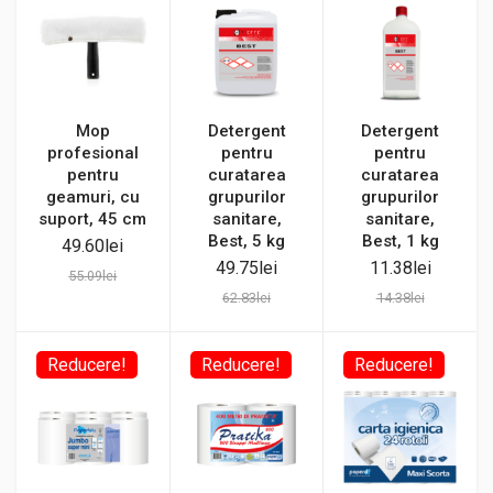
Mop
Detergent
Detergent
profesional
pentru
pentru
pentru
curatarea
curatarea
geamuri, cu
grupurilor
grupurilor
suport, 45 cm
sanitare,
sanitare,
Best, 5 kg
Best, 1 kg
49.60
lei
49.75
lei
11.38
lei
55.09
lei
62.83
lei
14.38
lei
Reducere!
Reducere!
Reducere!