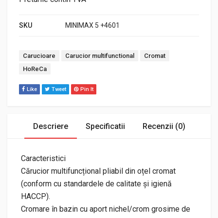
SKU
MINIMAX 5 +4601
Tags:
Carucioare
Carucior multifunctional
Cromat
HoReCa
Like
Tweet
Pin It
Descriere
Specificatii
Recenzii (0)
Caracteristici
Cărucior multifuncțional pliabil din oțel cromat
(conform cu standardele de calitate și igienă
HACCP).
Cromare în bazin cu aport nichel/crom grosime de