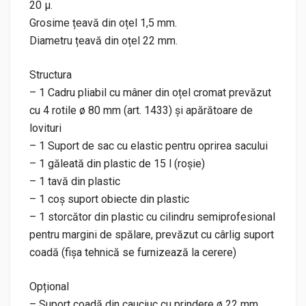
20 μ.
Grosime țeavă din oțel 1,5 mm.
Diametru țeavă din oțel 22 mm.
Structura
– 1 Cadru pliabil cu mâner din oțel cromat prevăzut
cu 4 rotile ø 80 mm (art. 1433) și apărătoare de
lovituri
– 1 Suport de sac cu elastic pentru oprirea sacului
– 1 găleată din plastic de 15 l (roșie)
– 1 tavă din plastic
– 1 coș suport obiecte din plastic
– 1 storcător din plastic cu cilindru semiprofesional
pentru margini de spălare, prevăzut cu cârlig suport
coadă (fișa tehnică se furnizează la cerere)
Opțional
– Suport coadă din cauciuc cu prindere ø 22 mm