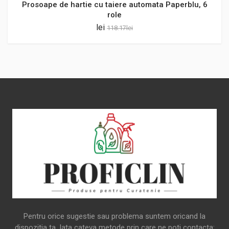
Prosoape de hartie cu taiere automata Paperblu, 6
role
lei
118.17
lei
Pentru orice sugestie sau problema suntem oricand la
dispozitia ta. Iata cateva metode prin care ne poti contacta: