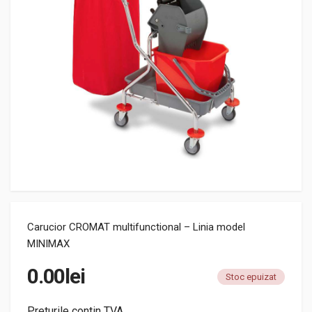
Carucior CROMAT multifunctional – Linia model
MINIMAX
0.00
lei
Stoc epuizat
Preturile contin TVA