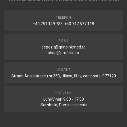
TELEFON
+40 751 149 738, +40 747 577 118
EMAIL
depozit@grinpinkmed.ro
shop@proficlin.ro
LOCATIE
Strada Ana Ipatescu nr.35B, Jilava, Ilfov, cod postal 077120
PROGRAM:
Luni-Vineri 9:00 - 17:00
Sambata, Duminica inchis