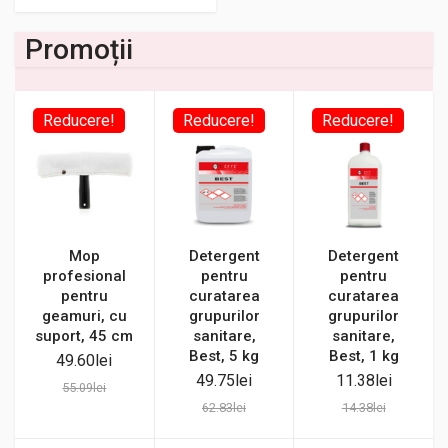
Promoții
Reducere!
Reducere!
Reducere!
Mop
Detergent
Detergent
profesional
pentru
pentru
pentru
curatarea
curatarea
geamuri, cu
grupurilor
grupurilor
suport, 45 cm
sanitare,
sanitare,
Best, 5 kg
Best, 1 kg
49.60
lei
49.75
lei
11.38
lei
55.09
lei
62.83
lei
14.38
lei