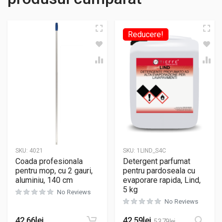
Reducere!
SKU:
4021
SKU:
1LIND_S4C
Coada profesionala
Detergent parfumat
pentru mop, cu 2 gauri,
pentru pardoseala cu
aluminiu, 140 cm
evaporare rapida, Lind,
5 kg
No Reviews
No Reviews
42.66
lei
42.59
lei
53.79
lei