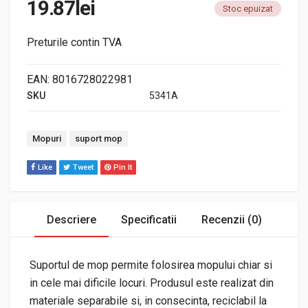
19.87
lei
Stoc epuizat
Preturile contin TVA
EAN:
8016728022981
SKU
5341A
Tags:
Mopuri
suport mop
Like
Tweet
Pin It
Descriere
Specificatii
Recenzii (0)
Suportul de mop permite folosirea mopului chiar si
in cele mai dificile locuri. Produsul este realizat din
materiale separabile si, in consecinta, reciclabil la