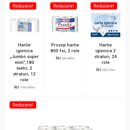
Reducere!
Reducere!
Reducere!
Hartie
Prosop hartie
Hartie
igienica
800 foi, 2 role
igienica 2
„Jumbo super
straturi, 24
lei
56.54
lei
mini”,180
role
metri, 2
lei
28.71
lei
straturi, 12
role
lei
116.03
lei
Reducere!